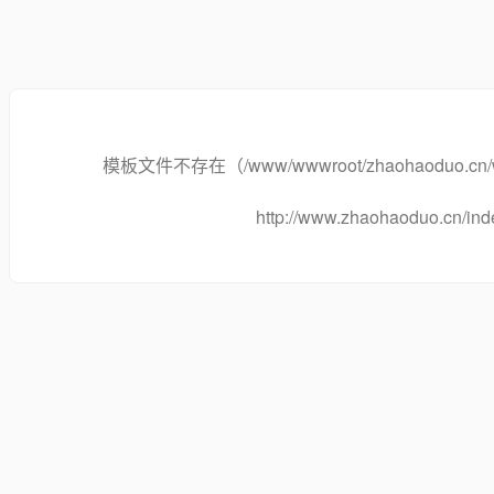
模板文件不存在（/www/wwwroot/zhaohaoduo.cn/www.z
http://www.zhaohaoduo.cn/in