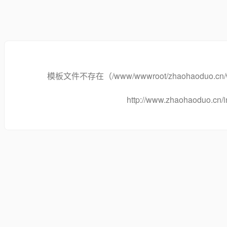
模板文件不存在（/www/wwwroot/zhaohaoduo.cn/www.z
http://www.zhaohaoduo.cn/