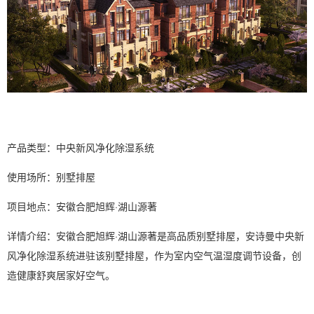
产品类型：中央新风净化
除湿
系统
使用场所：别墅排屋
项目地点：安徽合肥旭辉·湖山源著
详情介绍：安徽合肥旭辉·湖山源著是
高品质
别墅排屋，
安诗曼
中央
新
风净化除湿
系统进驻该别墅排屋，作为室内空气温
湿度
调节设备，创
造健康舒爽居家好空气。