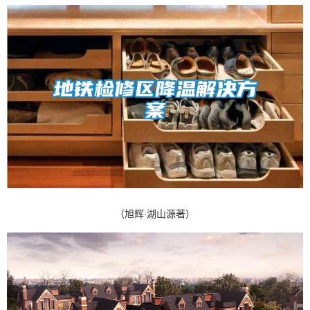
（旭辉·湖山源著）