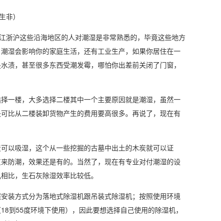
可生非）
及江浙沪这些沿海地区的人对潮湿是非常熟悉的，毕竟这些地方
。潮湿会影响你的家庭生活，还有工业生产，如果你居住在一
是水渍，甚至很多东西受潮发霉，哪怕你出差前关闭了门窗，
择一楼，大多选择二楼其中一个主要原因就是潮湿，虽然一
失可比从二楼装卸货物产生的费用要高很多。再说了，现在有
可以吸湿，这个从一些挖掘的古墓中出土的木炭就可以证
灰来
防潮
，效果还是有的。当然了，现在有专业对付潮湿的设
机相比，生石灰除湿效率比较低。
照安装方式分为落地式除湿机跟吊装式除湿机；按照使用环境
（18到55度环境下使用），因此要想选择自己使用的除湿机，