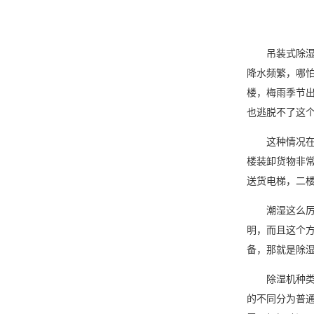
吊装式
除
降水频繁，哪
楼，
梅雨季
节
也逃脱不了这
这种情况在很
楼装卸货物非
送货电梯，二
潮湿这么厉害
明，而且这个
备，那就是
除
除湿机种类
的不同分为普通