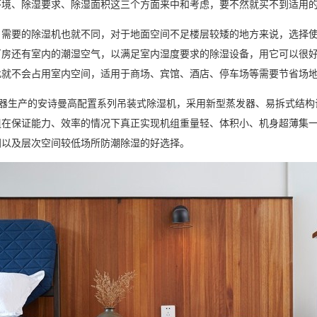
环境、除湿要求、除湿面积这三个方面来中和考虑，要不然就买不到适用
要的除湿机也就不同，对于地面空间不足楼层较矮的地方来说，选择使
厂房还有室内的潮湿空气，以满足室内
湿度
要求的
除湿设备
，用它可以很
此就不会占用室内空间，适用于商场、宾馆、酒店、停车场等需要节省场
器
生产的安诗曼高配置系列吊装式除湿机，采用新型蒸发器、易拆式结构
组在保证能力、效率的情况下真正实现机组重量轻、体积小、机身超薄集
间以及层次空间较低场所
防潮除湿
的好选择。