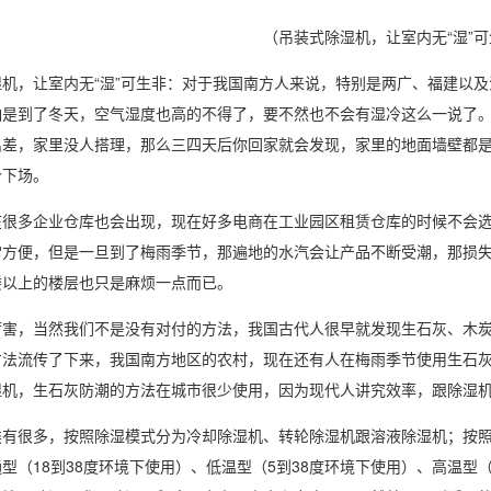
（吊装式除湿机，让室内无“湿”
湿机
，让室内无“湿”可生非：对于我国南方人来说，特别是两广、福建以
怕是到了冬天，
空气湿度
也高的不得了，要不然也不会有湿冷这么一说了
出差，家里没人搭理，那么三四天后你回家就会发现，家里的地面墙壁都
个下场。
多企业仓库也会出现，现在好多电商在工业园区租赁仓库的时候不会选
常方便，但是一旦到了梅雨季节，那遍地的水汽会让产品不断受潮，那损
楼以上的楼层也只是麻烦一点而已。
，当然我们不是没有对付的方法，我国古代人很早就发现生石灰、木炭
方法流传了下来，我国南方地区的农村，现在还有人在梅雨季节使用生石
湿
机，生石灰防潮的方法在城市很少使用，因为现代人讲究效率，跟除湿
有很多，按照
除湿模式
分为冷却除湿机、
转轮除湿机
跟溶液除湿机；按
型（18到38度环境下使用）、低温型（5到38度环境下使用）、高温型