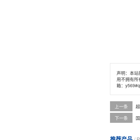
声明：本站
用不拥有所
箱：y569#
上一条
超
下一条
国
推荐产品
/