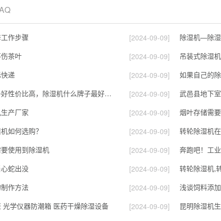
FAQ
修工作步骤
除湿机—除湿
[2024-09-09]
不伤茶叶
吊装式除湿机
[2024-09-09]
际快递
[2024-09-09]
除湿机哪个牌子好性价比高，除湿机什么牌子最好品质最好，除湿机品牌十大排名
武邑县地下室
[2024-09-09]
机生产厂家
烟叶存储需要
[2024-09-09]
湿机如何选购？
转轮除湿机在
[2024-09-09]
需要使用到除湿机
奔跑吧！工业
[2024-09-09]
当心蛇出没
[2024-09-09]
的制作方法
浅谈饲料添加
[2024-09-09]
 光学仪器防潮箱 医药干燥除湿设备
昆明除湿机生
[2024-09-09]