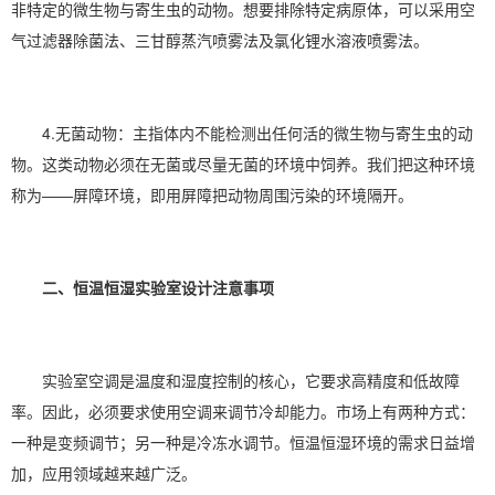
非特定的微生物与寄生虫的动物。想要排除特定病原体，可以采用空
气过滤器除菌法、三甘醇蒸汽喷雾法及氯化锂水溶液喷雾法。
4.无菌动物：主指体内不能检测出任何活的微生物与寄生虫的动
物。这类动物必须在无菌或尽量无菌的环境中饲养。我们把这种环境
称为——屏障环境，即用屏障把动物周围污染的环境隔开。
二、恒温恒湿实验室设计注意事项
实验室
空调
是温度和
湿度控制
的核心，它要求高精度和低故障
率。因此，必须要求使用空调来调节冷却能力。市场上有两种方式：
一种是变频调节；另一种是冷冻水调节。恒温恒湿环境的需求日益增
加，应用领域越来越广泛。