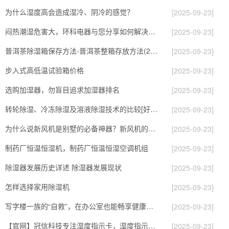
为什么湿度高会造成湿冷、阴冷的感觉？
[2025-09-23]
闷热潮湿危害大，环科电器与您分享如何解决闷热潮湿天气
[2025-09-23]
普洱茶除湿箱保存方法-普洱茶整箱存放方法(28日更新／今日图文)2023已更新
[2025-09-23]
步入式高低温试验箱价格
[2025-09-23]
选购加湿器，勿盲目追求加湿器排名
[2025-09-23]
转轮除湿、冷冻除湿及溶液除湿技术的比较[好网角商讯]
[2025-09-23]
为什么说新风机是别墅的必备神器？新风机的功能与作用都是些什么
[2025-09-23]
制药厂恒温恒湿机，制药厂恒温恒湿空调机组
[2025-09-23]
除湿器发展历史详述 除湿器发展现状
[2025-09-23]
怎样选择家用除湿机
[2025-09-23]
写字楼一族的“自救”，在办公室也能畅享健康新风！
[2025-09-23]
【官网】冠信科技专注湿度指示卡，湿度指示器，干燥剂等防潮防护包装耗材十六年
[2025-09-23]