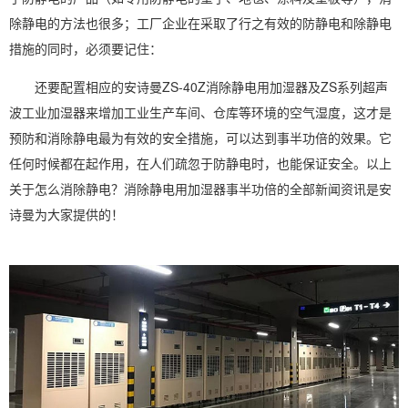
除静电的方法也很多；工厂企业在采取了行之有效的防静电和除静电
措施的同时，必须要记住：
还要配置相应的
安诗曼
ZS-40Z消除静电用
加湿
器及ZS系列超声
波
工业加湿器
来增加工业生产车间、仓库等环境的
空气湿度
，这才是
预防和消除静电最为有效的安全措施，可以达到事半功倍的效果。它
任何时候都在起作用，在人们疏忽于防静电时，也能保证安全。以上
关于怎么消除静电？消除静电用加湿器事半功倍的全部新闻资讯是安
诗曼为大家提供的！