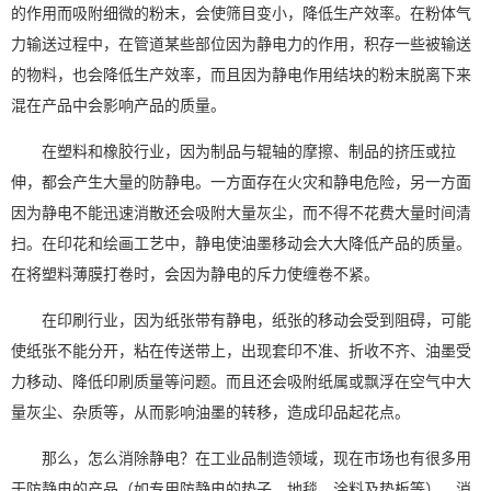
的作用而吸附细微的粉末，会使筛目变小，降低生产效率。在粉体气
力输送过程中，在管道某些部位因为静电力的作用，积存一些被输送
的物料，也会降低生产效率，而且因为静电作用结块的粉末脱离下来
混在产品中会影响产品的质量。
在塑料和橡胶行业，因为制品与辊轴的摩擦、制品的挤压或拉
伸，都会产生大量的防静电。一方面存在火灾和静电危险，另一方面
因为静电不能迅速消散还会吸附大量灰尘，而不得不花费大量时间清
扫。在印花和绘画工艺中，静电使油墨移动会大大降低产品的质量。
在将塑料薄膜打卷时，会因为静电的斥力使缠卷不紧。
在
印刷行业
，因为纸张带有静电，纸张的移动会受到阻碍，可能
使纸张不能分开，粘在传送带上，出现套印不准、折收不齐、油墨受
力移动、降低印刷质量等问题。而且还会吸附纸属或飘浮在空气中大
量灰尘、杂质等，从而影响油墨的转移，造成印品起花点。
那么，怎么消除静电？在工业品制造领域，现在市场也有很多用
于防静电的产品（如专用防静电的垫子、地毯、涂料及垫板等），消