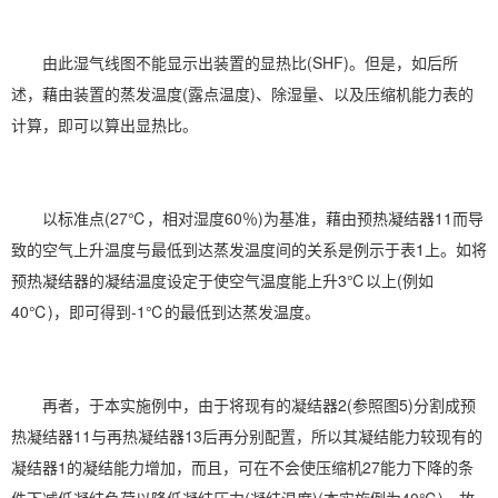
由此湿气线图不能显示出装置的显热比(SHF)。但是，如后所
述，藉由装置的蒸发温度(露点温度)、除湿量、以及压缩机能力表的
计算，即可以算出显热比。
以标准点(27℃，相对湿度60％)为基准，藉由预热凝结器11而导
致的空气上升温度与最低到达蒸发温度间的关系是例示于表1上。如将
预热凝结器的凝结温度设定于使空气温度能上升3℃以上(例如
40℃)，即可得到-1℃的最低到达蒸发温度。
再者，于本实施例中，由于将现有的凝结器2(参照图5)分割成预
热凝结器11与再热凝结器13后再分别配置，所以其凝结能力较现有的
凝结器1的凝结能力增加，而且，可在不会使压缩机27能力下降的条