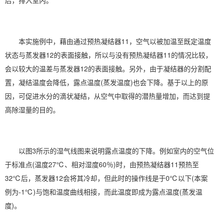
后，排入室内。
本实施例中，藉由通过预热凝结器11，空气以被加温至既定温度
状态与蒸发器12的表面接触，所以与没有预热凝结器11的情况比较，
会以较大的温差与蒸发器12的表面接触。另外，由于凝结器的分割配
置，凝结温度会降低，露点温度(蒸发温度)也会下降。基于以上的原
因，可促进水分的滴状凝结，从空气中取得的潜热量增加，而达到提
高除湿量的目的。
以图3所示的湿气线图来说明露点温度的下降。例如室内的空气位
于标准点(温度27℃、
相对湿度
60％)时，由预热凝结器11预热至
32℃后，蒸发器12会将其冷却，但此时的操作线是于0℃以下(本案
例为-1℃)与饱和温度曲线相接，而此温度即成为露点温度(蒸发温
度)。