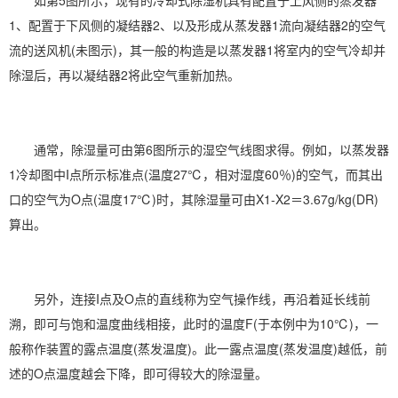
如第5图所示，现有的冷却式除湿机具有配置于上风侧的蒸发器
1、配置于下风侧的凝结器2、以及形成从蒸发器1流向凝结器2的空气
流的送风机(未图示)，其一般的构造是以蒸发器1将室内的空气冷却并
除湿后，再以凝结器2将此空气重新加热。
通常，除湿量可由第6图所示的湿空气线图求得。例如，以蒸发器
1冷却图中I点所示标准点(温度27℃，相对
湿度
60％)的空气，而其出
口的空气为O点(温度17℃)时，其除湿量可由X1-X2＝3.67g/kg(DR)
算出。
另外，连接I点及O点的直线称为空气操作线，再沿着延长线前
溯，即可与饱和温度曲线相接，此时的温度F(于本例中为10℃)，一
般称作装置的露点温度(蒸发温度)。此一露点温度(蒸发温度)越低，前
述的O点温度越会下降，即可得较大的除湿量。