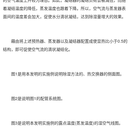
的空气温度上升较为理想。如此，凝结器的凝结负荷会被减低，而随
着凝结温度的降低，蒸发温度也跟着下降。所以，空气流与蒸发器表
面间的温度差会加大，促使水分滴状凝结，达到除湿量增大的效果。
藉由将上述预热器、蒸发器以及凝结器配置成使显热比小于0.5的
结构，即可促使空气流的滴状凝结化。
图1是用本发明的实施例说明除湿方法的、热交换器的侧面图。
图2是说明图1的配管系统图。
图3是说明本发明实施例的露点温度(蒸发温度)的湿空气线图。