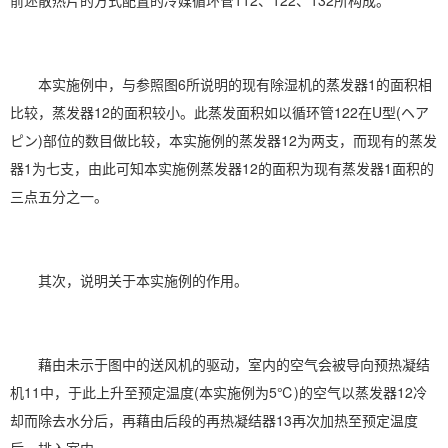
前述散热片的方式配置的冷媒循环管112、122、132所构成。
本实施例中，与参照图6所说明的现有除湿机的蒸发器1的面积相
比较，蒸发器12的面积较小。此蒸发面积如以循环管122在U型(ヘア
ピン)部位的数目做比较，本实施例的蒸发器12为两支，而现有的蒸发
器1为七支，由此可知本实施例蒸发器12的面积为现有蒸发器1面积的
三点五分之一。
其次，说明关于本实施例的作用。
藉由未示于图中的送风机的驱动，室内的空气会被导向预热凝结
机11中，于此上升至预定温度(本实施例为5℃)的空气以蒸发器12冷
却而除去水分后，再藉由后段的再热凝结器13再次加热至预定温度