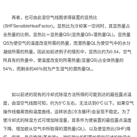
再者，也可由此湿空气线图求得装置的显热比
(SHFSensibleHeatFactor)。显热比为冷却某一空间时，其显热量占
全热量的比例，显热比＝显热量QS/(显热量QS+潜热量QL)。显热量
QS为使空气的温度改变所需的热量，而潜热量QL为使空气中的水分
凝结所需的热量。因此如前述例子的情形中，显热比约为0.54，空气
所具有的热量中，使温度改变的所需热量(显量QS)占全体热量的
54％，而剩余的46％则为产生
湿气
的潜热量QL。
如以前述的现有的冷却式除湿方法所得的可能到达的最低露点温
度，由湿空气线图可知，约为5℃左右，无法达到0℃以下。如果空气
操作线偏离饱和温度曲线，运转状态(冷冻循环)会呈现不稳定。为了
使冷却式的除湿方式可增加除湿量，其条件为使装置的最低露点温度
下降、增加欲从空气中所取得的潜热量(QL)、以及使显热比(SHF)降