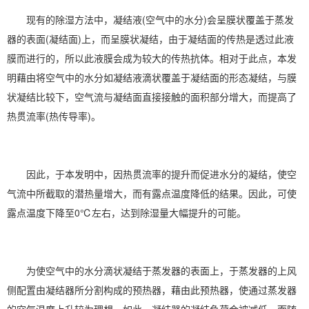
现有的除湿方法中，凝结液(空气中的水分)会呈膜状覆盖于蒸发
器的表面(凝结面)上，而呈膜状凝结，由于凝结面的传热是透过此液
膜而进行的，所以此液膜会成为较大的传热抗体。相对于此点，本发
明藉由将空气中的水分如凝结液滴状覆盖于凝结面的形态凝结，与膜
状凝结比较下，空气流与凝结面直接接触的面积部分增大，而提高了
热贯流率(热传导率)。
因此，于本发明中，因热贯流率的提升而促进水分的凝结，使空
气流中所截取的潜热量增大，而有露点温度降低的结果。因此，可使
露点温度下降至0℃左右，达到除湿量大幅提升的可能。
为使空气中的水分滴状凝结于蒸发器的表面上，于蒸发器的上风
侧配置由凝结器所分割构成的预热器，藉由此预热器，使通过蒸发器