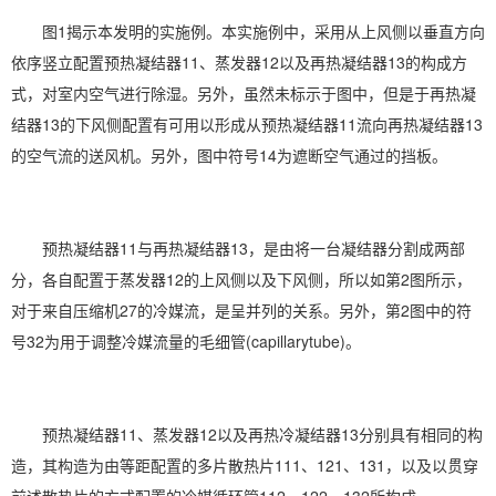
图1揭示本发明的实施例。本实施例中，采用从上风侧以垂直方向
依序竖立配置预热凝结器11、蒸发器12以及再热凝结器13的构成方
式，对室内空气进行除湿。另外，虽然未标示于图中，但是于再热凝
结器13的下风侧配置有可用以形成从预热凝结器11流向再热凝结器13
的空气流的送风机。另外，图中符号14为遮断空气通过的挡板。
预热凝结器11与再热凝结器13，是由将一台凝结器分割成两部
分，各自配置于蒸发器12的上风侧以及下风侧，所以如第2图所示，
对于来自压缩机27的冷媒流，是呈并列的关系。另外，第2图中的符
号32为用于调整冷媒流量的毛细管(capillarytube)。
预热凝结器11、蒸发器12以及再热冷凝结器13分别具有相同的构
造，其构造为由等距配置的多片散热片111、121、131，以及以贯穿