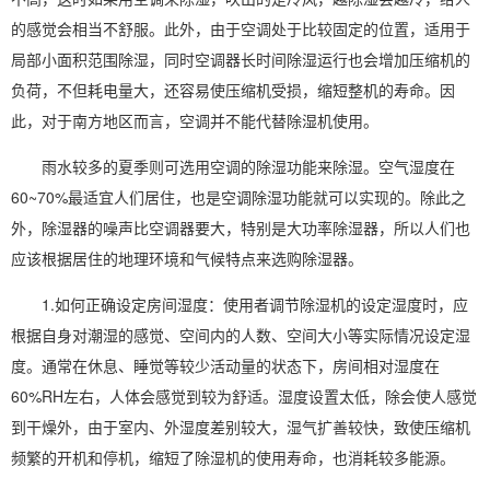
的感觉会相当不舒服。此外，由于空调处于比较固定的位置，适用于
局部小面积范围除湿，同时空调器长时间除湿运行也会增加压缩机的
负荷，不但耗电量大，还容易使压缩机受损，缩短整机的寿命。因
此，对于南方地区而言，空调并不能代替
除湿机使用
。
雨水较多的夏季则可选用空调的除湿功能来除湿。
空气湿度
在
60~70%最适宜人们居住，也是
空调除湿
功能就可以实现的。除此之
外，
除湿器
的噪声比空调器要大，特别是大功率除湿器，所以人们也
应该根据居住的地理环境和气候特点来选购除湿器。
1.如何正确设定房间
湿度
：使用者调节除湿机的设定湿度时，应
根据自身对潮湿的感觉、空间内的人数、空间大小等实际情况设定湿
度。通常在休息、睡觉等较少活动量的状态下，房间
相对湿度
在
60%RH左右，人体会感觉到较为舒适。湿度设置太低，除会使人感觉
到干燥外，由于室内、外湿度差别较大，
湿气
扩善较快，致使压缩机
频繁的开机和停机，缩短了除湿机的使用寿命，也消耗较多能源。