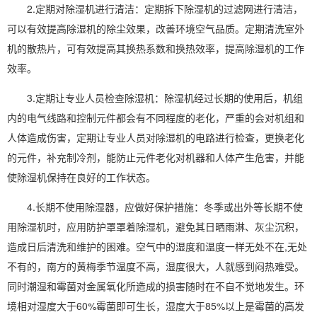
2.定期对除湿机进行清洁：定期拆下除湿机的过滤网进行清洁，
可以有效提高除湿机的除尘效果，改善环境空气品质。定期清洗室外
机的散热片，可有效提高其换热系数和换热效率，提高除湿机的工作
效率。
3.定期让专业人员检查除湿机：除湿机经过长期的使用后，机组
内的电气线路和控制元件都会有不同程度的老化，严重的会对机组和
人体造成伤害，定期让专业人员对除湿机的电路进行检查，更换老化
的元件，补充制冷剂，能防止元件老化对机器和人体产生危害，并能
使除湿机保持在良好的工作状态。
4.长期不使用除湿器，应做好保护措施：冬季或出外等长期不
使
用除湿机
时，应用防护罩罩着除湿机，避免其日晒雨淋、灰尘沉积，
造成日后清洗和维护的困难。空气中的湿度和温度一样无处不在,无处
不有的，南方的黄梅季节温度不高，湿度很大，人就感到闷热难受。
同时潮湿和霉菌对金属氧化所造成的损害随时在不自不觉地发生。环
境相对湿度大于60%霉菌即可生长，湿度大于85%以上是霉菌的高发