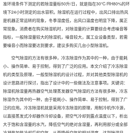
准环境条件下测定的若除湿量标50升/日，就是指在30℃/RH80%的环
境下24小时测定的出水容积。除湿机在运行过程中，出风口排出热风
是机器正常运转的现象，冬季湿度低，出风口温度也明显下降，属正
常现象。消费者在购
买除湿机
时，对除湿量的计算要综合考虑噪音等
指标，一般除湿量较大的除湿机，噪音较大，属工业设备类型，若需
要噪音小而除湿要达到要求，建议多购买几台小型除湿机。
空气除湿
的方法有很多种，冷冻除湿作为其中的一种，由于能耗
小、操作简单、易于控制，得到了广泛的应用。本文介绍了冷冻除湿
机的类型及原理，一般型除湿机的设计过程，并对其他类型除湿机的
设计思路进行探讨，指出了设计中的一些做法及注意事项。关键词：
除湿机除湿量
再热器空气处理蒸发器空气除湿的方法有很多种，冷冻
除湿作为其中的一种，由于能耗小、操作简单、易于控制，得到了广
泛的应用。冷冻除湿机就是采用冷冻除湿的原理，用制冷机作冷源，
以直接蒸发式冷却器作冷却设备，把空气冷却到露点温度以下，析出
大于饱和含湿量的水汽，降低空气的绝对含湿量，再利用部分或全部
冷凝热加热冷却后的空气，从而降低空气的相对湿度，达到除湿目