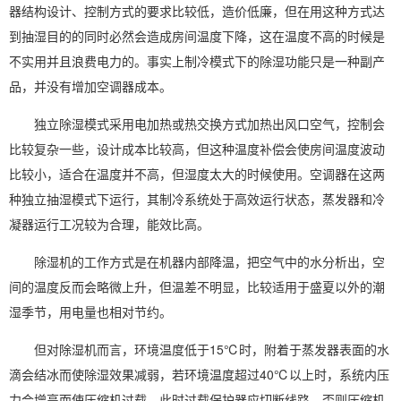
器结构设计、控制方式的要求比较低，造价低廉，但在用这种方式达
到抽湿目的的同时必然会造成房间温度下降，这在温度不高的时候是
不实用并且浪费
电力
的。事实上制冷模式下的除湿功能只是一种副产
品，并没有增加空调器成本。
独立除湿模式采用电加热或热交换方式加热出风口空气，控制会
比较复杂一些，设计成本比较高，但这种温度补偿会使房间温度波动
比较小，适合在温度并不高，但湿度太大的时候使用。空调器在这两
种独立抽湿模式下运行，其制冷系统处于高效运行状态，蒸发器和冷
凝器运行工况较为合理，能效比高。
除湿机的工作方式是在机器内部降温，把空气中的水分析出，空
间的温度反而会略微上升，但温差不明显，比较适用于盛夏以外的潮
湿季节，用电量也相对节约。
但对除湿机而言，环境温度低于15℃时，附着于蒸发器表面的水
滴会结冰而使除湿效果减弱，若环境温度超过40℃以上时，系统内压
力会增高而使压缩机过载，此时过载保护器应切断线路，否则压缩机