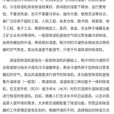
的。冷冻除湿机具有
除湿效果
好、房间相对湿度下降快、运行费用
低、不要求热源、也可不需要冷却水、操作方便、使用灵活等优点，
被广泛应用于国防工程、人防工程、各类仓库、图书馆、档案馆、地
下工程、电子工业、精密机械加工、医药、食品、农业种子储藏及各
工矿企业车间等场所。一般型除湿机是指空气经过蒸发器冷却除湿，
由再热器加热升温，降低相对湿度，制冷剂的冷凝热全部由流过再热
器的空气带走，其出风温度不能调节，只用于
升温除湿
的除湿机。
调温型除湿机
是指在一般型除湿机的基础上，制冷剂的冷凝热可
全部或部分由水冷或风冷冷凝器带走，剩余冷凝热用于加热经过蒸发
器后的空气，其出风温度能进行调节的除湿机。多
功能型除湿机
是指
集升温除湿（一般型）、降温除湿、
调温除湿
三种功能于一体的除湿
机，在无室外机（风冷）或冷却水（水冷）时仍可选择升温除湿功能
进行除湿的除湿机。目前，随着人们生活水平的日益提高，以及对
高
品质
人居环境的需求，大多数空调都配备了除湿功能，然而这和除湿
器的工作原理还是有区别的，根据环境的不同，选择相应的除湿方式