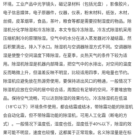
环境。工业产品中光学镜头，磁记录材料（包括光盘），影像胶片，
电子信息媒体，电子原器件，仪器，仪表，粉末材料，纸张，木材，
丝绸，皮革烟草，食品，
茶叶
，粮食等都是需要控制湿度的物品。除
湿机分化学除湿和
冷冻除湿
，本文专指冷冻除湿。
冷冻式除湿机
采用
压缩机制冷的原理除湿。空气中的水分在进入蒸发器对冷凝结霜，然
后积聚滴出，排入下水口。除湿机与空调器除湿方式不同。空调器除
湿是使整个空间温度下降除湿，在夏季，炎热天气的条件下较为适
用。
除湿机除湿
是机器内部降温，把空气中的水排出，对空间的温度
反而略微上升，但温差反映不明显，比较适用四季，用电量也节约。
除湿机应避免放在热源旁使用，要保持进出风口的畅通，一般情况下
除湿机应放在空间的居中较合适，周围应有足够的空间，不要堆放物
品。保持空气流畅，可以达到除湿的效果均匀。
冷冻除湿机
在低温
（18℃以下）环境条件使用，都会结霜或结冰，带除霜功能的除湿机
会自动化霜，但不带除霜功能的除湿机，可用人工化霜（断电的方
式）。一般情况下温度低，湿度也低，湿度低于40%以下，除湿的效
果可能不明显，速度也较慢，这都属于正常现象。名义除湿量是在标