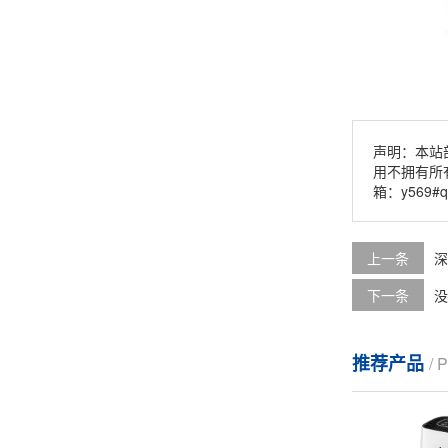
声明：本站
用不拥有所
箱：y569#
上一条
深
下一条
没
推荐产品
/