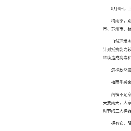
5月6日，上
梅雨季
，
市、苏州市、
自然环境炎热
针对抵抗能力
继续造成病毒
怎样欣然渡过
梅雨季袭来，
內裤不足穿，
天要雨天，大家
时节的三大神
拥有它，降水