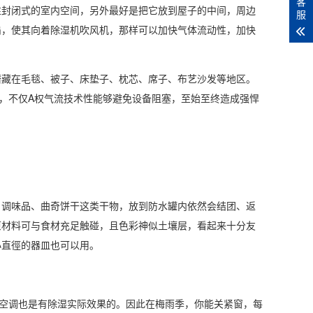
客
封闭式的室内空间，另外最好是把它放到屋子的中间，周边
服
扇，使其向着除湿机吹风机，那样可以加快气体流动性，加快
藏在毛毯、被子、床垫子、枕芯、席子、布艺沙发等地区。
情景，不仅A权气流技术性能够避免设备阻塞，至始至终造成强悍
调味品、曲奇饼干这类干物，放到防水罐内依然会结团、返
原材料可与食材充足触碰，且色彩神似土壤层，看起来十分友
小直徑的器皿也可以用。
空调也是有除湿实际效果的。因此在梅雨季，你能关紧窗，每