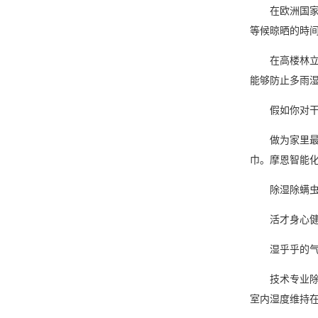
在欧洲国家，
等候晾晒的時
在高楼林立的
能够防止多雨
假如你对干衣
做为家里最湿
巾。摩恩智能
除湿除螨
活才身心健
湿乎乎的气体
技术专业除湿
室内湿度维持