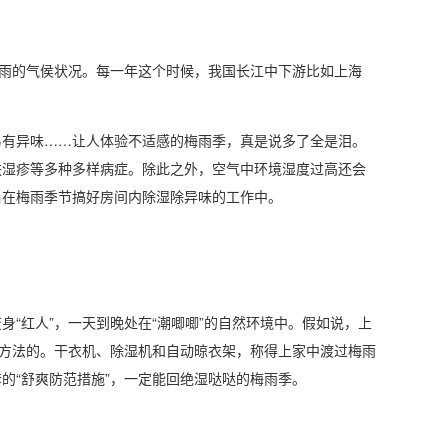
下雨的气侯状况。每一年这个时候，我国长江中下游比如上海
有异味……让人体验不适感的梅雨季，真是说多了全是泪。
肤
湿疹
等多种多样病症。除此之外，空气中环境
湿度
过高还会
当在梅雨季节搞好房间内
除湿
除异味的工作中。
红人”，一天到晚处在“潮唧唧”的自然环境中。假如说，上
方法的。
干衣机
、
除湿机
和自动晾衣架，称得上家中渡过梅雨
的“舒爽防范措施”，一定能回绝湿哒哒的梅雨季。