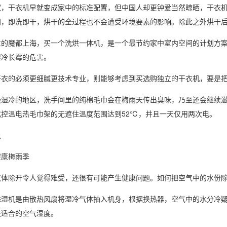
干衣机早就变成家中的标准配置，但中国人却更钟爱当然晾晒，干衣机
间，即洗即干，烘干的全过程也不会遭受环境要素的影响。除此之外烘干
魔都上海，买一个洗烘一体机，是一个最节约家中室内空间的计划方案。
湿冷长霉的危害。
的必须更细腻更技术专业，则能够考虑到买选购独立的干衣机，要是把
冷的地区，洗手间里的纯棉毛巾会在梅雨天传出臭味，乃至还会继续滋
化控温电热毛巾架的无遮住温度范围达到52℃，并且一天仅用两次电。
虫
康梅雨季
除开令人觉得难受，还很有可能产生健康问题。如何把空气中的水份除
机是由散热风扇将湿冷气体抽入机身，根据换热器，空气中的水分冷疑
在适合的
空气湿度
。