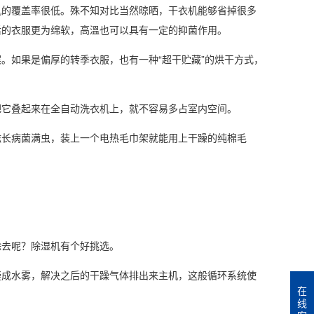
的覆盖率很低。殊不知对比当然晾晒，干衣机能够省掉很多
后的衣服更为绵软，高溫也可以具有一定的抑菌作用。
如果是偏厚的转季衣服，也有一种“超干贮藏”的烘干方式，
它叠起来在全自动洗衣机上，就不容易多占室内空间。
长病菌满虫，装上一个电热毛巾架就能用上干躁的纯棉毛
去呢？除湿机有个好挑选。
成水雾，解决之后的干躁气体排出来主机，这般循环系统使
在
线