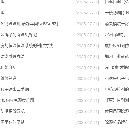
原理
恒温恒湿试验
[2025-07-31]
原理
一楼防潮除湿
[2025-07-31]
控制温湿度 洁净车间恒温恒湿机
[2025-07-31]
什么牌子的除湿机好呢
常州除湿机=
[2025-07-31]
板房的恒温恒湿系统的制作方法
展柜应如何防
[2025-07-31]
新防潮处理办法
郑州工业转轮
[2025-07-31]
机功能介绍
没“湿意”才
[2025-07-31]
箱维修制造
[2025-07-31]
让孩子远离二手烟
中药颗粒剂的
[2025-07-31]
 如何攻克湿度难题
【原】告别潮
[2025-07-31]
衣防潮用除湿机
使用吊顶除湿
[2025-07-31]
准困局何时了结
除湿机品牌有
[2025-07-31]