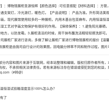
：博物馆展柜圣源恒辉【颜色选择】:可任意搭配【材料选择】：方管，
普通支架灯，冷光源灯，暖色灯。【产品说明】：产品为准。外形简洁美观
字画，现代展馆使用较多的一种展柜。内用木基台包亚麻布，内用
恒温恒
湿工艺对字画文物保护有很好的作用。【保修保养】：1.避免阳光暴晒，
地方，以防发霉。3.展柜清洁的时候，用干抹布蘸洗洁精轻轻擦洗即可。
司展柜厂家进行咨询，多做了解让展柜厂家进行博物馆展柜的报价【温馨提
2.本款展柜是由我司自行设计的效果图，因电脑分辨率不同和制作过程，图
部分内容和图片来源于互联网，经本站整理和编辑，版权归原作者所有，
有权，不承担相关法律责任。若有来源标注存在错误或侵犯到您的权益，
qq.com（#转@）
温恒湿试验箱湿度显示100%怎么办？
有了