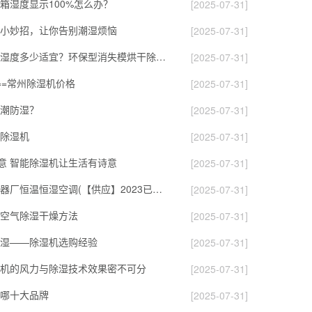
箱湿度显示100%怎么办？
[2025-07-31]
小妙招，让你告别潮湿烦恼
[2025-07-31]
消失模烘干房湿度多少适宜？环保型消失模烘干除湿一体机 白模
[2025-07-31]
==常州除湿机价格
[2025-07-31]
潮防湿？
[2025-07-31]
除湿机
[2025-07-31]
惬意 智能除湿机让生活有诗意
[2025-07-31]
石家庄电子电器厂恒温恒湿空调(【供应】2023已更新)
[2025-07-31]
空气除湿干燥方法
[2025-07-31]
湿——除湿机选购经验
[2025-07-31]
机的风力与除湿技术效果密不可分
[2025-07-31]
哪十大品牌
[2025-07-31]