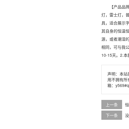
【产品品牌】
灯，雷士灯，
具，适合展示
其自身的恒温恒
源，或者潮湿的
相同，可与我公
10-15天。
声明：本站
用不拥有所
箱：y569#
上一条
恒
下一条
没