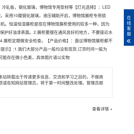
冷轧板，钢化玻璃，博物馆专用型材等【灯光选择】：LED
，采用10厘钢化玻璃，液压辅助开启，博物馆展柜专用锁
在
线
湿机
。
恒温恒湿
展柜是现在博物馆展柜使用的较多一种，因为
客
保护好油漆表面。2.展柜要摆在通风良好的地方，不要接近水
服
4.展柜定期做安全检查。【产品价格】：面议博物馆展柜都不
示】:1.我们大部分产品一般均没有现货,订货时间一般为
片可能存在微小色差，具体图片请以实物
本站转载出于传递更多信息、交流和学习之目的，不做商
烦请告知网站管理员，将于第一时间整改处理。管理员邮
查看详情 +