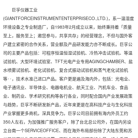
巨孚仪器工业
(GIANTFORCEINSTRUMENTENTERPRISECO.,LTD.)，系一温
湿度
环境设备之专业制造厂，自1983年2月成立以来，始终秉持着「质量
至上，服务至上；邀您参与，共享共存」的经营理念，不但与国外客
户建立紧密的合作关系，营业额及产品研发能力亦不断成长。巨孚公
司的主要产品包括：可程序
恒温恒湿
试验机、冷热
冲击试验机
、等温
试验机、大型环境试验室、TFT光电产业专用AGINGCHAMBER、盐
水喷雾试验机、老化试验机、复合式振动试验机和蒸气老化试验机
等‥，技术水准己进口产品。客户更是遍及海内外，包括：光电业、
电子通讯业、半导体业、
电器
电机业、航天工业、汽机车业、食品
业、制药业、学术研究机构等各行各业，同时配合国内产业发展政策
与趋势，巨孚不断研发新产品，近年来更是在高科技产业与生化科技
产业掌握更多商机，深具竞争力。巨孚公司目前拥有海内外员工约
350人左右，为加强推广服务客户，除了台北总公司外，在国内另设
立台南一个SERVICEOFFICE、而在海外布局部份除了大陆东莞和苏