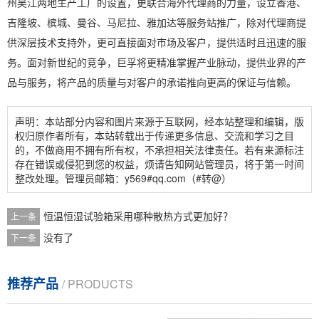
州吴江两地生产工厂的设置，更联合海外代理商的力量，设立香港、
吉隆坡、槟城、曼谷、马尼拉、雅加达等服务站推广，除对代理商提
供深层技术支持外，更可直接面对市场及客户，提供适时且迅速的服
务。面对新世纪的竞争，巨孚将更精准掌握产业脉动，提供业界的产
品与服务，将产品的质量与对客户的承诺推向更高的保证与信赖。
声明：本站部分内容和图片来源于互联网，经本站整理和编辑，版
权归原作者所有，本站转载出于传递更多信息、交流和学习之目
的，不做商用不拥有所有权，不承担相关法律责任。若有来源标注
存在错误或侵犯到您的权益，烦请告知网站管理员，将于第一时间
整改处理。管理员邮箱：y569#qq.com（#转@）
恒温恒湿试验箱采用哪种散热方式更加好？
上一条
没有了
下一条
推荐产品
/ PRODUCTS