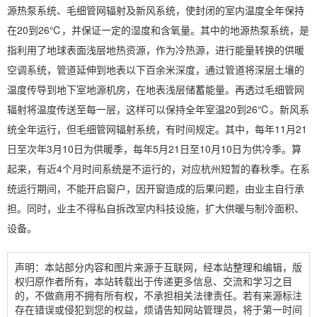
源热泵系统、毛细管网辐射及新风系统，使封闭的室内温度全年保持
在20到26℃，并保证一定的
湿度
和含氧量。其中的地源热泵系统，是
指利用了地球表面浅层地热资源，作为冷热源，进行能量转换的供暖
空调
系统，管道延伸到地表以下百余米深度，通过管道将深层土壤的
温度传导到地下室地源机房，在地表浅层储蓄能量。再透过毛细管网
辐射将温度传送至每一层，这样可以保持全年室温20到26℃。新风系
统全年运行，但毛细管网辐射系统，有时间规定。其中，每年11月21
日至次年3月10日为供暖季，每年5月21日至10月10日为供冷季。算
起来，有近4个月时间系统是不运行的，对应杭州短暂的春秋季。在系
统运行期间，不能开启窗户，因开窗造成的后果问题，由业主自行承
担。同时，业主不得私自拆改室内科技设施，扩大供暖与制冷面积、
设备。
声明：本站部分内容和图片来源于互联网，经本站整理和编辑，版
权归原作者所有，本站转载出于传递更多信息、交流和学习之目
的，不做商用不拥有所有权，不承担相关法律责任。若有来源标注
存在错误或侵犯到您的权益，烦请告知网站管理员，将于第一时间