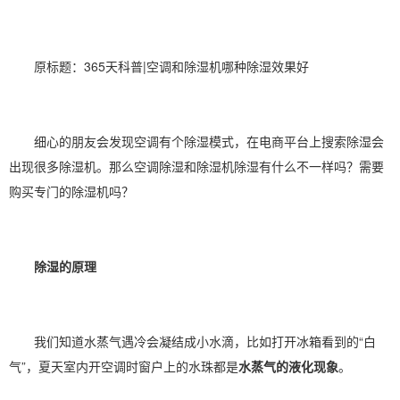
原标题：365天科普|
空调
和
除湿机
哪种
除湿
效果好
细心的朋友会发现空调有个
除湿模式
，在电商平台上搜索除湿会
出现很多除湿机。那么
空调除湿
和
除湿机除湿
有什么不一样吗？需要
购买专门的除湿机吗？
除湿的原理
我们知道水蒸气遇冷会凝结成小水滴，比如打开冰箱看到的“白
气”，夏天室内开空调时窗户上的水珠都是
水蒸气的液化现象
。