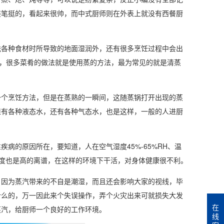
装笔挺的，看起来很帅，而中式厨师则在外表上就没有西餐厨
洗各种食材时所导致的地面湿润外，还有很多烹饪过程中会出
熟，很多菜肴的做法就是使用蒸的方法，最为常见的就是清蒸
个烹饪方法，但是在蒸熟的一瞬间，这随蒸锅打开出现的蒸
但有各种液态水，还有各种气态水，也是这样，一般的人进厨
病的原因所在，要知道，人在空气湿度45%-65%RH、温
而温度也是高的离谱，在这样的环境下干活，对身体健康很不利。
，因为蒸汽带来的不自是潮湿，而且还会影响大家的视线，毕
什么的，万一因此来个失误操作，弄个火灾出来可就损失大发
在
蒸汽，给厨师一个良好的工作环境。
线