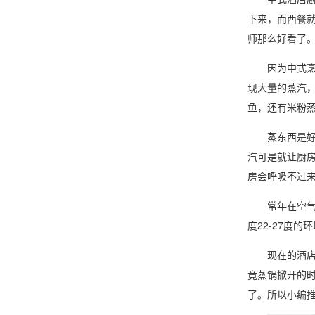
下来，而西餐
师那么好看了
因为中式烹饪
现大量的蒸汽
鱼，还有米粉
蒸东西是好吃
汽可是就让厨
房会呼吸不过
常年在
空
度22-27度
现在的酒店老
竟蒸锅掀开的
了。所以小编