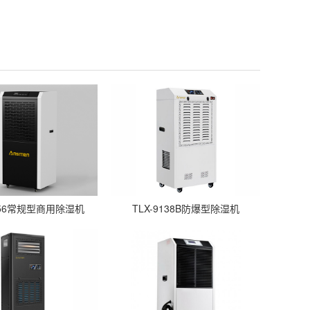
C156常规型商用除湿机
TLX-9138B防爆型除湿机