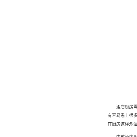
酒店厨房需
有容易患上很
在厨房这样潮
中式酒店厨房