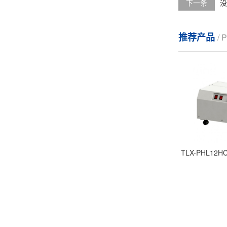
下一条
没
推荐产品
/
TLX-PHL1