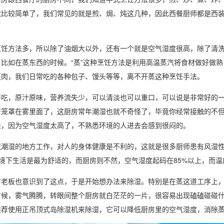
就比较简单了，我们常见的就是煎、焗、炖这几种，因此西餐厨师都是西
。
方法多，所以除了油烟大以外，还有一个就是
空气湿度
很高，除了清
，比如在蒸东西的时候。“蒸”这种烹饪方法是利用高温蒸汽将食材做好做
蒸肉，我们日常吃的各种包子、馒头等等，离不开蒸这种烹饪手法。
，原汁原味，营养流失少，可以清淡也可以重口，可以说是非常好的一
房笼罩在雾里面了，这厨房常年潮湿也就不奇怪了，毕竟你经常接触的不
来，因为空气
湿度
太高了，不熟悉环境的人进去会感到很闷的。
气潮湿
的地方工作，对人的身体健康是不利的，这就是很多厨师患有风湿性疾
的环境下生活是最为舒适的，而厨房则不然，空气湿度起码在85%以上，
板也意识到了这点，于是开始想办法来
除湿
。特别是在蒸这道工序上
时候，雾气腾腾，转眼间整个厨房就白茫茫的一片，很容易出现磕磕碰碰
推荐使用正吊顶式岛除湿机来除湿，它可以降低厨房里的空气湿度，消除