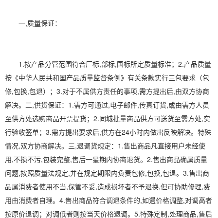
一,质量保证：
1.按产品分管范围符合厂标,部标,国标所定质量标准；2.产品质量
按《中华人民共和国产品质量监督条例》有关条款实行三包要求（包
修,包换,包退）；3.对于不属供方责任的事项,需方提出后,由双方协商
解决。二,供货保证：1.需方可通过,电子邮件,传真订货,或由需方人员
至供方处选购商品开票提货；2.同城批量商品供方可送货至需方处,实
行验收签单；3.需方提出要求后,供方在24小时内做出反映解决。特殊
情况,双方协商解决。三,退调货规定：1.售出商品凡直接用户未经使
用,不损不污,包装完整,售后一星期内协商退货。2.售出商品确属质量
问题,按照质量法规定,并在规定期限内负责包修,包换,包退。3.售出商
品属消费者使用不当,保管不妥,造成损坏者不予退换,但可协助修理,费
用由消费者自理。4.售出商品符合调退条件的,如遇价格调整,对调高者
按原价退调；对调低者则按当天价格退调。5.特殊定制,处理商品,售后