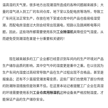
温高湿的天气里，很多地方出现潮湿所造成的各种问题越来越多；大
量的
湿气
进入到工厂的车间仓库，地下室以及配电房等场所，导致工
厂车间无法正常生产，存放在地下室或仓库中的产品也极易吸湿受
潮，而配电房
湿度
过大则会经常出现漏电，短路以及跳闸断电等问
题，因此，这些场所都需要使用系列
工业除湿机
来降低
空气湿度
，从
而避免受到潮湿危害是十分重要和关键的！
现在越来越多的工厂企业都已经意识到车间内的生产环境对产品
生产储存品质的影响，其中空气中的湿度更是重中之重。在以往因为
生产车间内湿度过高经常导致产品在生产过程出现不合格品，甚至是
报废品；还有不少直接受潮发霉变质，这些厂家们也使用了部分传统
的
防潮
除湿
措施但是效果不佳。在这里本站记者提醒工厂企业在高湿
的环境需要使用系列
工业仓库用除湿机
这种设备来严格控制湿度，才
能保证产品的生产储存安全。