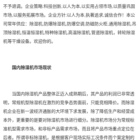
不予退调。企业策略:科技创新,以人为本,以实用占领市场,以质量巩固
市场,以服务拓展市场。企业方针:以人为本,执著追求,诚信合作！本公
司常年供应：除湿机,
防爆除湿机
,
防爆空调
,防磁防火柜,通用除湿机,
吊
顶除湿机
,
恒温恒湿机
,特种除湿机,
高温除湿机
,
管道除湿机
，
转轮除湿
机
等干燥设备。欢迎你的。
国内除湿机市场现状
当国内除湿机产品整体正迈入成熟期后，其产品的利润已非常透
明，常规机型除湿机在激烈的竞争态势面前，只能竞相降价。而除湿
机企业在新一波经济通胀的大环境下求发展，除了降低生产和经营成
本外，更重要的是要对除湿机市场进行细分。除湿机市场分为常规标
准机型需求市场，和非标产品需求市场，而且将产品市场重点定位在
后者。所谓
非标除湿机
，是根据客户现场实际工况条件而个案定制的