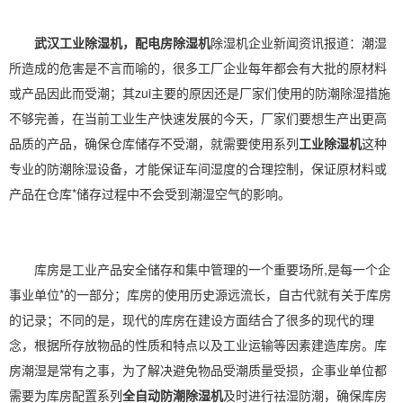
武汉工业除湿机，配电房除湿机
除湿机企业新闻资讯报道：潮湿
所造成的危害是不言而喻的，很多工厂企业每年都会有大批的原材料
或产品因此而受潮；其zui主要的原因还是厂家们使用的
防潮除湿
措施
不够完善，在当前工业生产快速发展的今天，厂家们要想生产出更
高
品质
的产品，确保仓库储存不受潮，就需要使用系列
工业除湿机
这种
专业的防潮
除湿设备
，才能保证车间湿度的合理控制，保证原材料或
产品在仓库*储存过程中不会受到潮湿空气的影响。
库房是工业产品安全储存和集中管理的一个重要场所,是每一个企
事业单位
*的一部分；库房的使用历史源远流长，自古代就有关于库房
的记录；不同的是，现代的库房在建设方面结合了很多的现代的理
念，根据所存放物品的性质和特点以及工业运输等因素建造库房。库
房潮湿是常有之事，为了解决避免物品受潮质量受损，企事业单位都
需要为库房配置系列
全自动防潮除湿机
及时进行祛湿防潮，确保库房