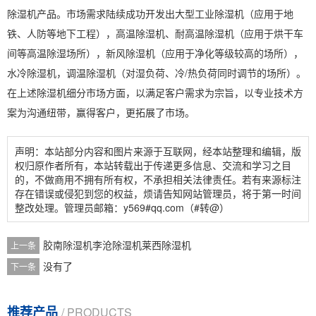
除湿机产品。市场需求陆续成功开发出
大型工业除湿机
（应用于地
铁、人防等地下工程），
高温除湿
机、
耐高温除湿机
（应用于烘干车
间等高温除湿场所），
新风除湿机
（应用于净化等级较高的场所），
水冷除湿机，
调温除湿
机（对湿负荷、冷/热负荷同时调节的场所）。
在上述除湿机细分市场方面，以满足客户需求为宗旨，以专业技术方
案为沟通纽带，赢得客户，更拓展了市场。
声明：本站部分内容和图片来源于互联网，经本站整理和编辑，版
权归原作者所有，本站转载出于传递更多信息、交流和学习之目
的，不做商用不拥有所有权，不承担相关法律责任。若有来源标注
存在错误或侵犯到您的权益，烦请告知网站管理员，将于第一时间
整改处理。管理员邮箱：y569#qq.com（#转@）
胶南除湿机李沧除湿机莱西除湿机
上一条
没有了
下一条
推荐产品
/ PRODUCTS