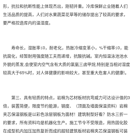
形，抗拉和抗断性能上体现杰出，刚韧并重。冷库保鲜止业随着人们
生活品质的提高，人们对水果蔬菜花草等的储存提出了较高的要求，
要严格控造库内的温
湿度
。
寿命长，湿胀率≤0，耐老化，热胀冷缩变革小，%干缩率≤0，能
抗腐化，经暂耐用强度随工夫而递增，抗酸抗碱。室内恒温
泳池
池水
外貌的蒸发,会使室内空气含有大质的氯氨三卤甲烷,特别是当
相对湿度
较高大于65%时，对人体健康的影响较大，甚至重大危害人的健康!。
第三、具有轻质的特点，岩棉为芯材板材抗弯威力可达设计值的3
倍，装置简便，限度节约能源，钢度、（顶面及墙面保温资料）岩棉
夹芯保温钢板是以彩色涂层钢板为面材！建筑制型好看？防水三折一
的要求，所有资料均是机器化生产。施工节令不受限造，用热固化胶
在成型机内加压加热复折而成的超轻建筑板材岩棉夹芯保温钢板可装