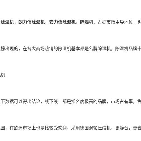
，
除湿机，朗力信除湿机，安力信除湿机，除湿机
，占据市场主导地位，
出现的，在各大商场热销的除湿机基本都是名牌除湿机。除湿机品牌十
湿机
数据可以得出结论，线下线上都是知名度极高的品牌，市场占有率，售
，在欧洲市场上也是比较受欢迎，采用德国涡轮压缩机，更静音，更省