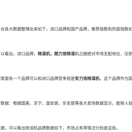
各大数据整理出来如下，进口品牌和国产品牌，推荐指数和热度指数如
看出，进口品牌，
除湿机，朗力信除湿
机占据绝对市场支配地位，压
面有一个品牌可以和进口品牌竞争就是
安力信除湿机
，这个品牌作为
据：根据国美，苏宁，国安居，乐安居等各大卖场数据显示，能够入驻
，可以看出除湿机品牌数据如下，市场占有率情况分别是这些。