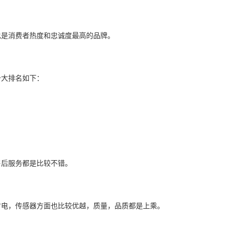
也是消费者热度和忠诚度最高的品牌。
大排名如下：
后服务都是比较不错。
电，传感器方面也比较优越，质量，品质都是上乘。