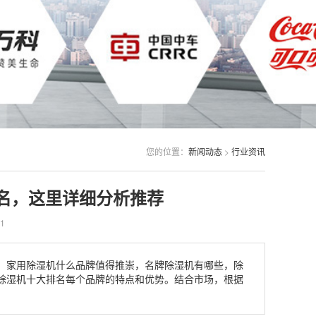
您的位置：
新闻动态
>
行业资讯
名，这里详细分析推荐
1
，家用除湿机什么品牌值得推崇，名牌除湿机有哪些，除
除湿机十大排名每个品牌的特点和优势。结合市场，根据