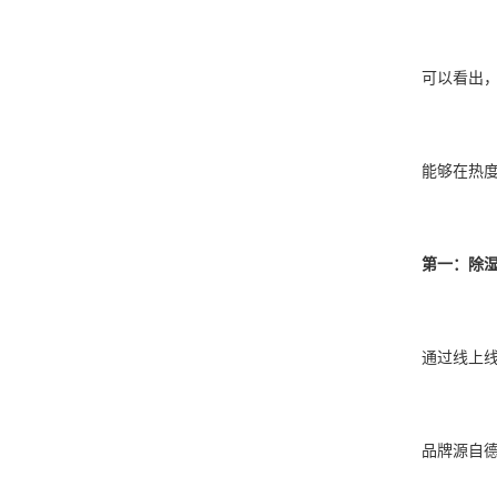
可以看出
能够在热度榜
第一：除
通过线上线下
品牌源自德国