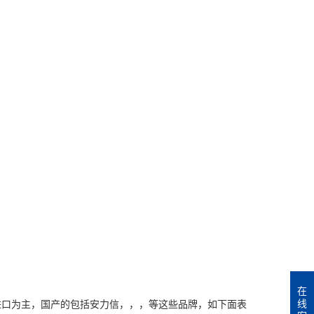
在
线
进口为主，国产的包括安力信，，，等这些品牌，如下面表