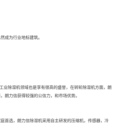
已然成为行业地标建筑。
工业除湿机
领域也是享有很高的盛誉，在
转轮除湿机
方面，朗
面，朗力信获得较强的公信力，和市场优势。
庭首选，朗力信除湿机采用自主研发的压缩机，传感器，冷
。