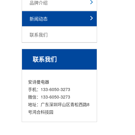
品牌介绍
新闻动态
联系我们
联系我们
安诗曼电器
手机：133-6050-3273
微信：133-6050-3273
地址：广东深圳坪山区青松西路8
号鸿合科技园