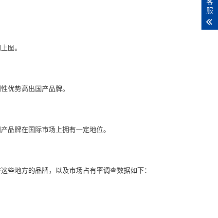
客
服
上图。
倒性优势高出国产品牌。
国产品牌在国际市场上拥有一定地位。
这些地方的品牌，以及市场占有率调查数据如下：