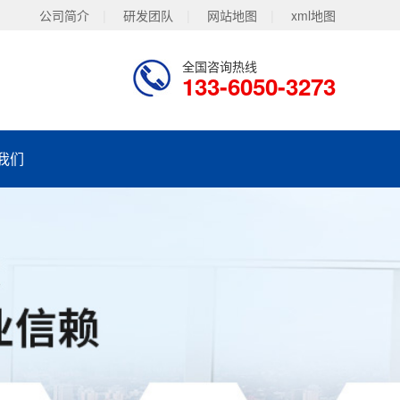
公司简介
|
研发团队
|
网站地图
|
xml地图
全国咨询热线
133-6050-3273
我们