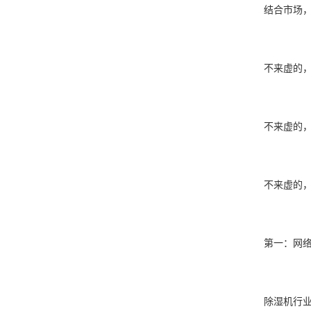
结合市场，根
不来虚的，
不来虚的，
不来虚的，
第一：网络
除湿机行