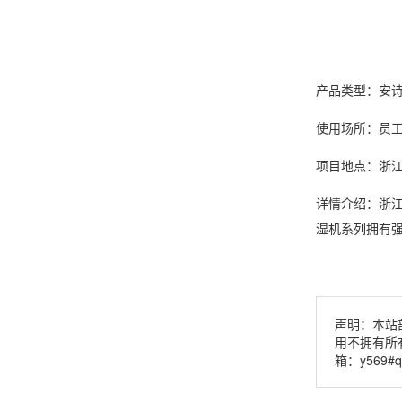
产品类型：
安
使用场所：员
项目地点：浙
详情介绍：浙
湿机
系列拥有
声明：本站
用不拥有所
箱：y569#