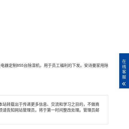
在
曼
电器
定制855台
除湿
机，用于员工福利的下发。安诗曼
家用除
线
客
服
本站转载出于传递更多信息、交流和学习之目的，不做商
烦请告知网站管理员，将于第一时间整改处理。管理员邮