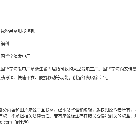
诗曼
经典家用
除湿机
工福利
江国华宁海发电厂
江国华宁海发电厂是浙江省内屈指可数的大型发电工厂。国华宁海向安诗
强劲除湿、快速干衣、便捷移动等功能，创造舒爽居家空气。
部分内容和图片来源于互联网，经本站整理和编辑，版权归原作者所有，
有权，不承担相关法律责任。若有来源标注存在错误或侵犯到您的权益，
qq.com（#转@）