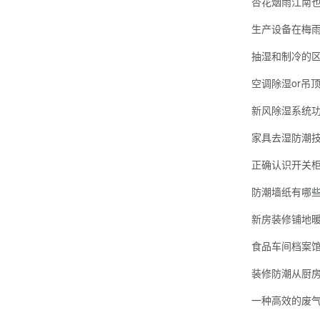
杏花烟雨江南
生产设备在梅
抽湿和制冷的
新风除湿系统
家具去湿防潮
正确认识开关
防潮墙纸有哪些
新房装修铺地
食品车间档案
装修防潮从厨
一种高效的废