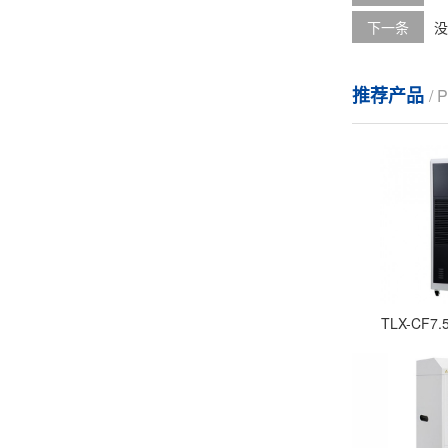
下一条
没
推荐产品
/
TLX-CF