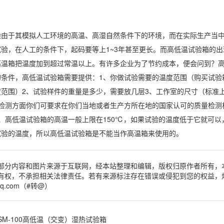
于其模拟人工环境的高温、高湿自然条件下的环境，而在实际生产当中
试验，在人工的条件下，起码要等上1~3年甚至更长。而高低温试验箱的
高温箱把温度加到超过常温以上。有许多企业为了节约成本，便会问到？
的条件，高低温试验箱需要提供：1、你做试验需要的温度范围（购买试验
范围）2、试验样件的重量是多少，需要放几层3、工作室的尺寸（标准上
、检测方面你们可要求在你们当地或者生产方所在地的国家认可的质量检测
、高低温试验箱的高温一般上限在150℃，如果试验的温度低于它就可
试验的温度，所以高低温试验箱是不能当作高温箱来使用的。
部分内容和图片来源于互联网，经本站整理和编辑，版权归原作者所有，
有权，不承担相关法律责任。若有来源标注存在错误或侵犯到您的权益，
qq.com（#转@）
SM-100高低温（交变）湿热试验箱