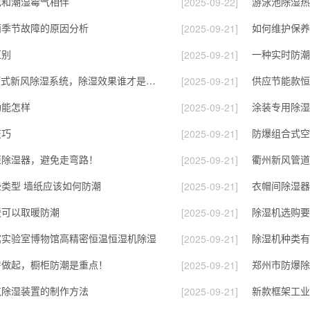
也和潮湿霉气相伴
游泳池除湿热
[2025-09-22]
雨季节故障的原因分析
[2025-09-21]
区别
一种实时防潮
[2025-09-21]
空调除湿or吊顶式新风除湿系统，除湿效果谁才是最优选择？
供应节能款恒
[2025-09-21]
功能怎样
涂装专用除湿
[2025-09-21]
技巧
[2025-09-21]
柜除湿器，避免走弯路！
衢州新风管道
[2025-09-21]
类型 墙纸应该如何防潮
衣帽间除湿器
[2025-09-21]
暖可以取暖防潮
除湿机选购要
[2025-09-21]
馆实验室博物馆高精密恒温恒湿机除湿
除湿机种类有
[2025-09-21]
房做起，橱柜防潮是重点！
郑州市防爆除
[2025-09-21]
气除湿装置的制作方法
新款框架工业除
[2025-09-21]