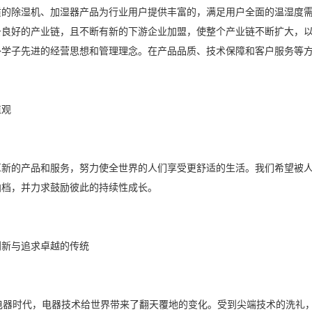
的除湿机、
加湿器产品
为行业用户提供丰富的，满足用户全面的温
湿度
条良好的产业链，且不断有新的下游企业加盟，使整个产业链不断扩大，
外学子先进的经营思想和管理理念。在产品品质、技术保障和客户服务等
观
的产品和服务，努力使全世界的人们享受更舒适的生活。我们希望被人
拍档，并力求鼓励彼此的持续性成长。
与追求卓越的传统
电器
时代，电器技术给世界带来了翻天覆地的变化。受到尖端技术的洗礼