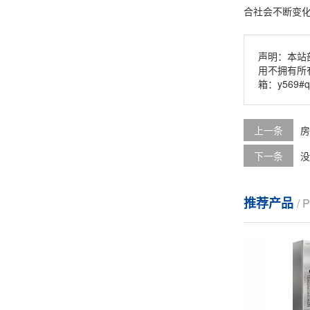
合社会不断变
声明：本站
用不拥有所
箱：y569#
上一条
房
下一条
没
推荐产品
/