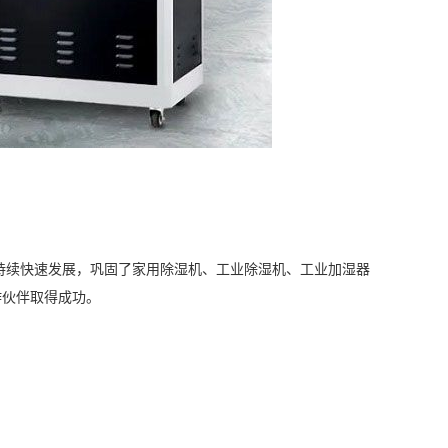
）
持续快速发展，巩固了家用
除湿
机、
工业除湿机
、工业
加湿
器
作伙伴取得成功。