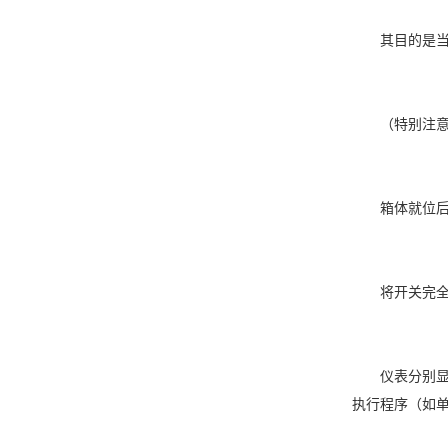
其目的是当箱
（特别注意；
箱体就位后接通
将开关完全处
仪表分别显示
执行程序（如