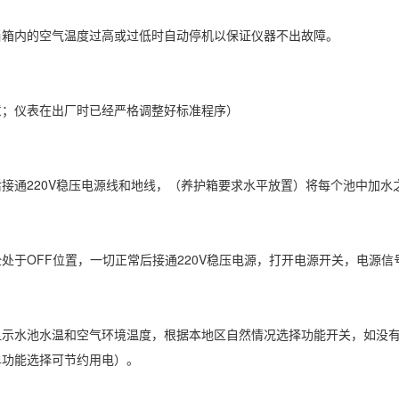
内的空气温度过高或过低时自动停机以保证仪器不出故障。
仪表在出厂时已经严格调整好标准程序）
220V稳压电源线和地线，（养护箱要求水平放置）将每个池中加水之4
于OFF位置，一切正常后接通220V稳压电源，打开电源开关，电源信
水池水温和空气环境温度，根据本地区自然情况选择功能开关，如没有
单功能选择可节约用电）。