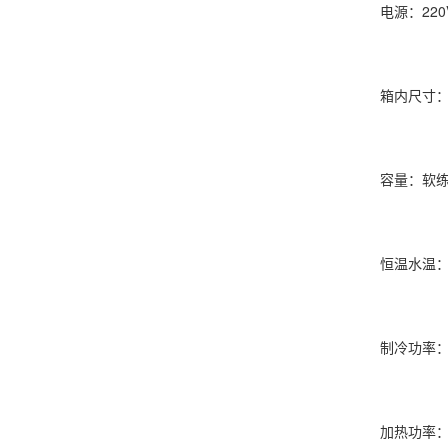
电源：220V
箱内尺寸：520
容量：软练试模4
恒温水温：2
制冷功率：1
加热功率：3