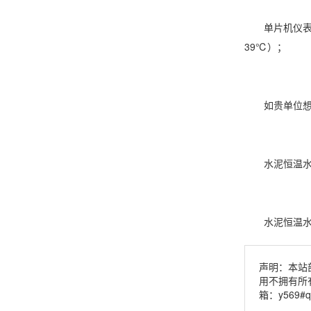
单片机仪表设定
39℃）；
如贵单位想更
水泥恒温水
水泥恒温水养
声明：本站
用不拥有所
箱：y569#