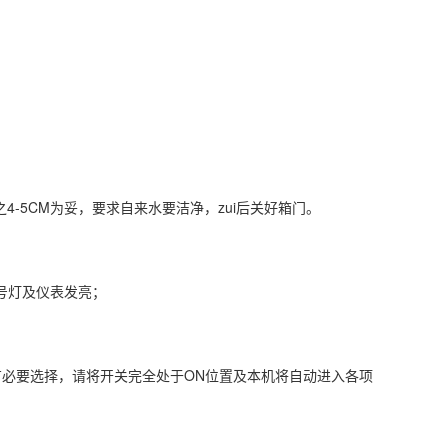
-5CM为妥，要求自来水要洁净，zui后关好箱门。
号灯及仪表发亮；
必要选择，请将开关完全处于ON位置及本机将自动进入各项