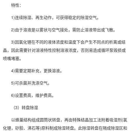
特性：
1)连续除湿、再生动作，可获得稳定的除湿空气。
2)由于溶液是以雾状与空气接处，需防止溶液带出或飞散。
3)因氯化锂在不同的液体浓度和温度下会产生不同点的析离或结
晶，因此需要针对溶液特性控制溶液浓度，否则易造成循环泵毁损或
喷嘴堵塞。
4)需要定期补充，更换溶液。
5)可杀菌并洗涤空气。
6)设置费高，维护费高。
（3）转盘除湿
以蜂巢结构组成圆筒状转盘，再由特殊结晶加工法附着吸湿剂(氯
化锂，矽胶、沸石等)原料制成除湿转盘。此除湿转盘在隔成除湿区和