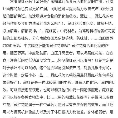
常喝藏红花有什么好处？常喝藏红花具有活血化瘀的作用，可以
让面部的颜色变得更加红润，同时还可以提高精力改善气滞血瘀所引
起的面部色斑，加速肠道对食物的消化和吸收。藏红……藏红花的功
效与作用及食用方法藏红花怎么吃？1、藏红花活血化瘀，散郁开结，
凉血解毒，解郁安神。2、藏红花，中药材名。为鸢尾科植物番红花花
柱的上部及柱头，分布南欧各国及伊朗等地。药味甘，……血胆固醇
752血压高、中度脂肪肝能喝藏红花茶吗？藏红花有活血化瘀的作
用，胆固醇高，中度脂肪肝，血压升高患者，可以喝藏红花茶，在饮
食上注意低脂肪低钠清淡饮食……怀孕藏红花可以喝吗？红花肯定是
对于孕妇不可以喝的，这个是会容易引起流产的，对胎儿很不好的，
这个时候一定要小心一些……藏红花怎么喝效果最好藏红花如何喝效
果最好？1、藏红花是一种比较常用的中药，具有活血化瘀、消肿的功
效。可以直接泡茶饮用，也可以和其他的中药一同配伍服用。藏红花
还可以放在各种食物当中，比……男的喝藏红花好吗？男性可以喝藏
红花，藏红花是属于一种中草药，是可以有养生保健的效果，而且还
可以有提高机体免疫力以及对于体质抵抗力比较差，身体虚弱者，是